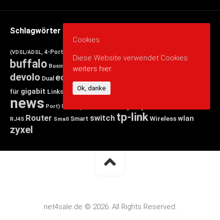
Schlagwörter
Cookies
avm
4-Port
5 port
8 port
Annex
Band
(VDSL/ADSL,
arduino
Diese Website verwendet Cookies:
cisco
buffalo
d-link
Business
Desktop
DECT-Basis,
weiters hier.
devolo
edimax
FRITZ!Box
Ethernet)
Dual
esp8266
Fast
FRITZ
nas
netgear
Ok, danke
gigabit
Mbit/s
für
Linksys
Netzteil
news
qnap
powerlan
Port)
Ports,
raspberry pi
raspi
tp-link
Router
switch
wlan
Wireless
Smart
RJ45
Small
zyxel
net4sale.de © 2026. All Rights Reserved.