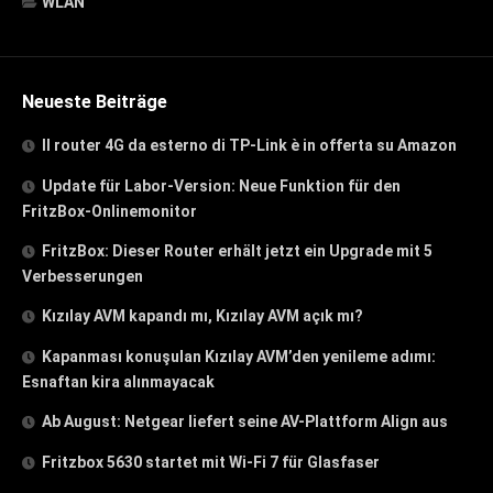
WLAN
Neueste Beiträge
Il router 4G da esterno di TP-Link è in offerta su Amazon
Update für Labor-Version: Neue Funktion für den
FritzBox-Onlinemonitor
FritzBox: Dieser Router erhält jetzt ein Upgrade mit 5
Verbesserungen
Kızılay AVM kapandı mı, Kızılay AVM açık mı?
Kapanması konuşulan Kızılay AVM’den yenileme adımı:
Esnaftan kira alınmayacak
Ab August: Netgear liefert seine AV-Plattform Align aus
Fritzbox 5630 startet mit Wi-Fi 7 für Glasfaser