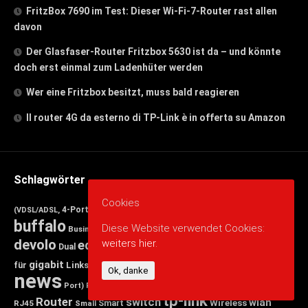
FritzBox 7690 im Test: Dieser Wi-Fi-7-Router rast allen
davon
Der Glasfaser-Router Fritzbox 5630 ist da – und könnte
doch erst einmal zum Ladenhüter werden
Wer eine Fritzbox besitzt, muss bald reagieren
Il router 4G da esterno di TP-Link è in offerta su Amazon
Schlagwörter
avm
Cookies
4-Port
5 port
8 port
Annex
Band
(VDSL/ADSL,
arduino
cisco
buffalo
d-link
Diese Website verwendet Cookies:
Business
Desktop
DECT-Basis,
devolo
weiters hier.
edimax
FRITZ!Box
Ethernet)
Dual
esp8266
Fast
FRITZ
nas
netgear
gigabit
Mbit/s
für
Linksys
Netzteil
Ok, danke
news
qnap
powerlan
Port)
Ports,
raspberry pi
raspi
tp-link
Router
switch
wlan
Wireless
Smart
RJ45
Small