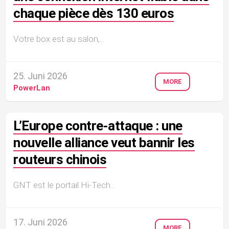
chaque pièce dès 130 euros
Votre box est au salon,...
25. Juni 2026
MORE
PowerLan
L’Europe contre-attaque : une
nouvelle alliance veut bannir les
routeurs chinois
GNT est le portail Hi-Tech...
17. Juni 2026
MORE