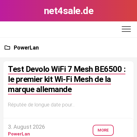
Skip
net4sale.de
to
content
PowerLan
Test Devolo WiFi 7 Mesh BE6500 :
le premier kit Wi-Fi Mesh de la
marque allemande
Réputée de longue date pour...
3. August 2026
MORE
PowerLan