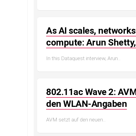
As AI scales, networks
compute: Arun Shetty,
In this Dataquest interview, Arun...
802.11ac Wave 2: AVM
den WLAN-Angaben
AVM setzt auf den neuen...