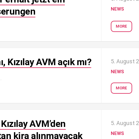
serungen
NEWS
MORE
, Kızılay AVM açık mı?
5. August 
NEWS
.
MORE
Kızılay AVM’den
5. August 
tan kira alınmayacak
NEWS