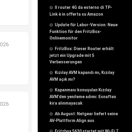
Il router 4G da esterno di TP-
Link è in offerta su Amazon
Update für Labor-Version: Neue
Funktion für den FritzBox-
Onlinemonitor
2026
FritzBox: Dieser Router erhält
jetzt ein Upgrade mit 5
Verbesserungen
Kızılay AVM kapandı mı, Kızılay
AVM açık mı?
Kapanması konuşulan Kızılay
AVM’den yenileme adımı: Esnaftan
2026
kira alınmayacak
Ab August: Netgear liefert seine
AV-Plattform Align aus
Fritzbox 5630 startet mit Wi-Fi 7