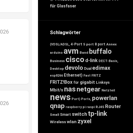
für Glasfaser
2026
Schlagwörter
4-Port
5 port
8 port
Annex
(VDSL/ADSL,
avm
buffalo
Band
arduino
cisco
d-link
Business
DECT-Basis,
devolo
edimax
Desktop
Dual
Ethernet)
esp8266
Fast
FRITZ
FRITZ!Box
gigabit
für
Linksys
nas
netgear
Mbit/s
Netzteil
news
powerlan
Port)
Ports,
2026
qnap
Router
RJ45
raspberry pi
raspi
tp-link
switch
Smart
Small
zyxel
wlan
Wireless