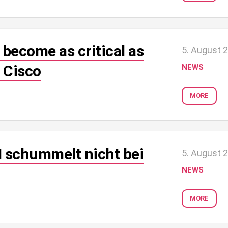
 become as critical as
5. August 
 Cisco
NEWS
MORE
 schummelt nicht bei
5. August 
NEWS
MORE