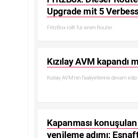
Upgrade mit 5 Verbes
FritzBox rollt für einen Router...
Kızılay AVM kapandı mı
Kızılay AVM’nin faaliyetlerine devam edip..
Kapanması konuşulan 
yenileme adımı: Esnaf