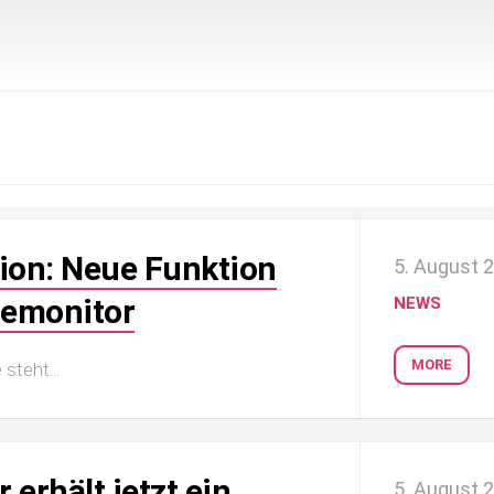
ion: Neue Funktion
5. August 
nemonitor
NEWS
MORE
steht...
 erhält jetzt ein
5. August 