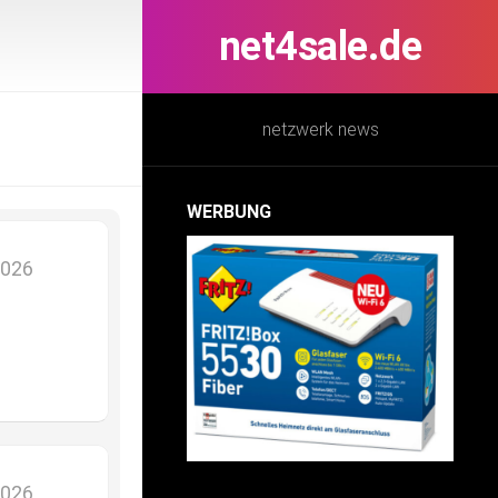
net4sale.de
netzwerk news
WERBUNG
2026
2026