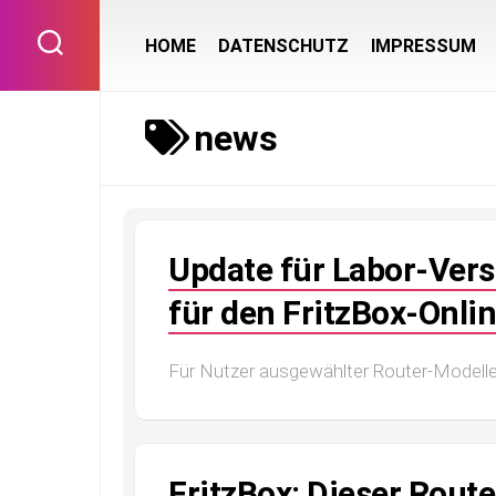
Skip
to
HOME
DATENSCHUTZ
IMPRESSUM
content
news
Update für Labor-Vers
für den FritzBox-Onli
Für Nutzer ausgewählter Router-Modelle 
FritzBox: Dieser Router