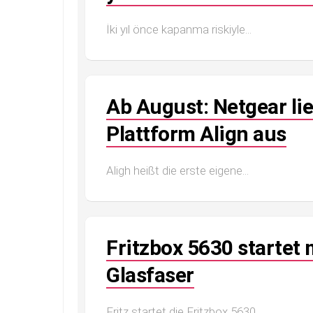
İki yıl önce kapanma riskiyle...
Ab August: Netgear lie
Plattform Align aus
Aligh heißt die erste eigene...
Fritzbox 5630 startet m
Glasfaser
Fritz startet die Fritzbox 5630...