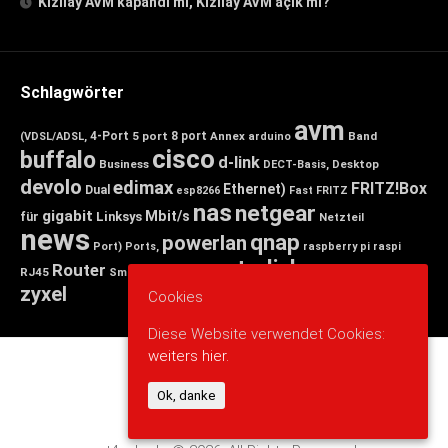
Kızılay AVM kapandı mı, Kızılay AVM açık mı?
Schlagwörter
avm
4-Port
5 port
8 port
Annex
Band
(VDSL/ADSL,
arduino
cisco
buffalo
d-link
Business
Desktop
DECT-Basis,
devolo
edimax
FRITZ!Box
Ethernet)
Dual
esp8266
Fast
FRITZ
nas
netgear
gigabit
Mbit/s
für
Linksys
Netzteil
news
qnap
powerlan
Port)
Ports,
raspberry pi
raspi
tp-link
Router
switch
wlan
Wireless
Smart
RJ45
Small
zyxel
Cookies
Diese Website verwendet Cookies:
weiters hier.
Ok, danke