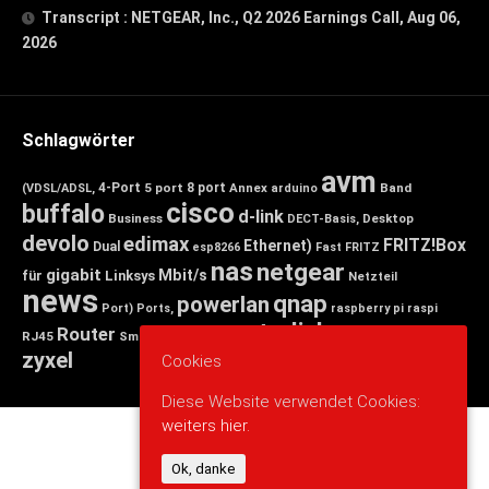
Transcript : NETGEAR, Inc., Q2 2026 Earnings Call, Aug 06,
2026
Schlagwörter
avm
4-Port
5 port
8 port
Annex
Band
(VDSL/ADSL,
arduino
cisco
buffalo
d-link
Business
Desktop
DECT-Basis,
devolo
edimax
FRITZ!Box
Ethernet)
Dual
esp8266
Fast
FRITZ
nas
netgear
gigabit
Mbit/s
für
Linksys
Netzteil
news
qnap
powerlan
Port)
Ports,
raspberry pi
raspi
tp-link
Router
switch
wlan
Wireless
Smart
RJ45
Small
zyxel
Cookies
Diese Website verwendet Cookies:
weiters hier.
Ok, danke