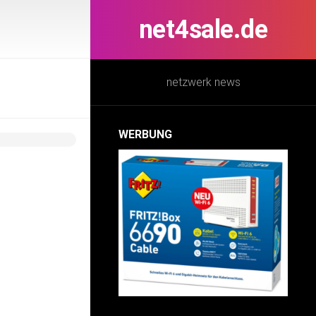
net4sale.de
netzwerk news
WERBUNG