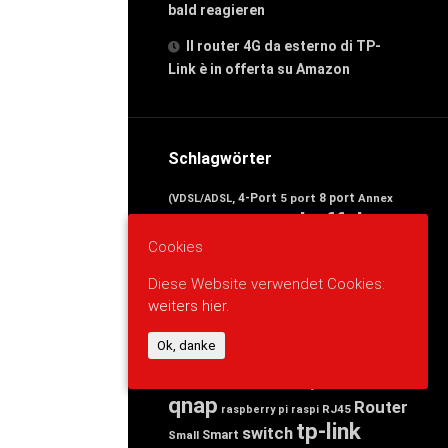
bald reagieren
Il router 4G da esterno di TP-
Link è in offerta su Amazon
Schlagwörter
4-Port
5 port
8 port
Annex
(VDSL/ADSL,
avm
buffalo
Band
arduino
cisco
Cookies
d-link
Business
DECT-Basis,
devolo
edimax
Desktop
Dual
Diese Website verwendet Cookies:
Ethernet)
esp8266
Fast
FRITZ
weiters hier.
FRITZ!Box
gigabit
für
Linksys
nas
netgear
Ok, danke
Mbit/s
Netzteil
news
powerlan
Port)
Ports,
qnap
Router
RJ45
raspberry pi
raspi
tp-link
switch
Smart
Small