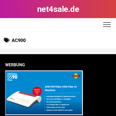
Skip
net4sale.de
to
content
AC900
WERBUNG