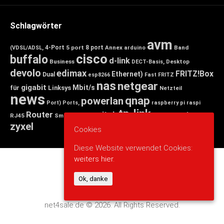
Schlagwörter
avm
4-Port
5 port
8 port
Annex
Band
(VDSL/ADSL,
arduino
cisco
buffalo
d-link
Business
Desktop
DECT-Basis,
devolo
edimax
FRITZ!Box
Ethernet)
Dual
esp8266
Fast
FRITZ
nas
netgear
gigabit
Mbit/s
für
Linksys
Netzteil
news
qnap
powerlan
Port)
Ports,
raspberry pi
raspi
tp-link
Router
switch
wlan
Wireless
Smart
RJ45
Small
zyxel
Cookies
Diese Website verwendet Cookies:
weiters hier.
Ok, danke
net4sale.de © 2026. All Rights Reserved.