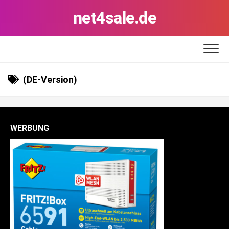
Skip
net4sale.de
to
content
(DE-Version)
WERBUNG