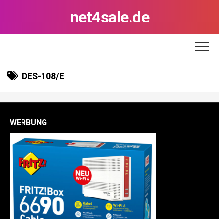
Skip
net4sale.de
to
content
DES-108/E
WERBUNG