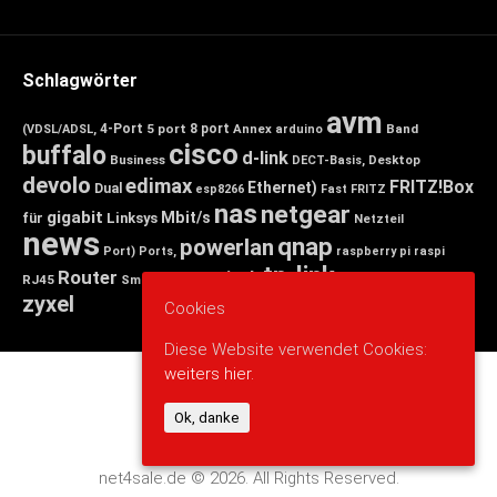
Schlagwörter
avm
4-Port
5 port
8 port
Annex
Band
(VDSL/ADSL,
arduino
cisco
buffalo
d-link
Business
Desktop
DECT-Basis,
devolo
edimax
FRITZ!Box
Ethernet)
Dual
esp8266
Fast
FRITZ
nas
netgear
gigabit
Mbit/s
für
Linksys
Netzteil
news
qnap
powerlan
Port)
Ports,
raspberry pi
raspi
tp-link
Router
switch
wlan
Wireless
Smart
RJ45
Small
zyxel
Cookies
Diese Website verwendet Cookies:
weiters hier.
Ok, danke
net4sale.de © 2026. All Rights Reserved.