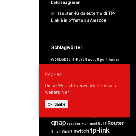
bald reagieren
Il router 4G da esterno di TP-
Link è in offerta su Amazon
Schlagwörter
4-Port
5 port
8 port
Annex
(VDSL/ADSL,
avm
buffalo
Band
arduino
cisco
Cookies
d-link
Business
DECT-Basis,
devolo
edimax
Desktop
Dual
Diese Website verwendet Cookies:
Ethernet)
esp8266
Fast
FRITZ
weiters hier.
FRITZ!Box
gigabit
für
Linksys
nas
netgear
Ok, danke
Mbit/s
Netzteil
news
powerlan
Port)
Ports,
qnap
Router
RJ45
raspberry pi
raspi
tp-link
switch
Smart
Small