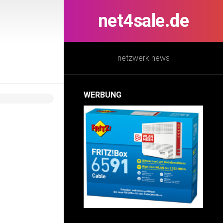
net4sale.de
netzwerk news
WERBUNG