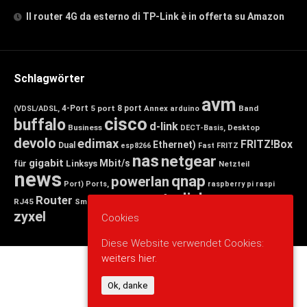
Il router 4G da esterno di TP-Link è in offerta su Amazon
Schlagwörter
avm
4-Port
5 port
8 port
Annex
Band
(VDSL/ADSL,
arduino
cisco
buffalo
d-link
Business
Desktop
DECT-Basis,
devolo
edimax
FRITZ!Box
Ethernet)
Dual
esp8266
Fast
FRITZ
nas
netgear
gigabit
Mbit/s
für
Linksys
Netzteil
news
qnap
powerlan
Port)
Ports,
raspberry pi
raspi
tp-link
Router
switch
wlan
Wireless
Smart
RJ45
Small
zyxel
Cookies
Diese Website verwendet Cookies:
weiters hier.
Ok, danke