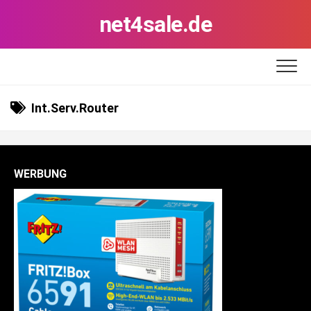
Skip
net4sale.de
to
content
Int.Serv.Router
WERBUNG