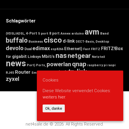
Schlagwörter
avm
4-Port
5 port
8 port
Annex
Band
(VDSL/ADSL,
arduino
cisco
buffalo
d-link
Business
Desktop
DECT-Basis,
devolo
edimax
FRITZ!Box
Ethernet)
Dual
esp8266
Fast
FRITZ
nas
netgear
gigabit
Mbit/s
für
Linksys
Netzteil
news
qnap
powerlan
Port)
Ports,
raspberry pi
raspi
tp-link
Router
switch
wlan
Wireless
Smart
RJ45
Small
zyxel
Cookies
Diese Website verwendet Cookies:
weiters hier.
Ok, danke
net4sale.de © 2026. All Rights Reserved.