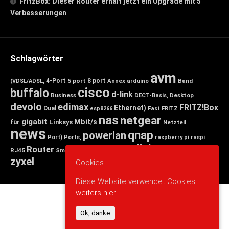
FritzBox: Dieser Router erhält jetzt ein Upgrade mit 5
Verbesserungen
Schlagwörter
avm
4-Port
5 port
8 port
Annex
Band
(VDSL/ADSL,
arduino
cisco
buffalo
d-link
Business
Desktop
DECT-Basis,
devolo
edimax
FRITZ!Box
Ethernet)
Dual
esp8266
Fast
FRITZ
nas
netgear
gigabit
Mbit/s
für
Linksys
Netzteil
news
qnap
powerlan
Port)
Ports,
raspberry pi
raspi
tp-link
Router
switch
wlan
Wireless
Smart
RJ45
Small
zyxel
Cookies
Diese Website verwendet Cookies:
weiters hier.
Ok, danke