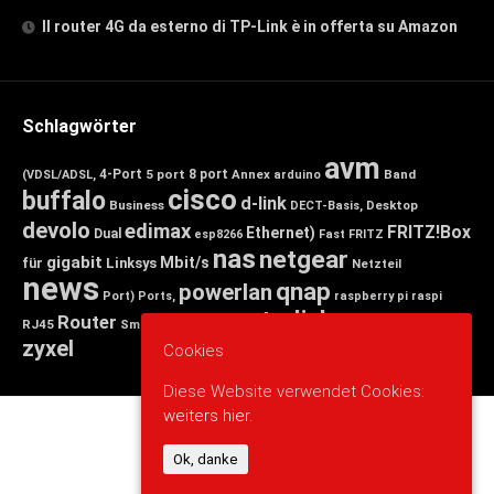
Il router 4G da esterno di TP-Link è in offerta su Amazon
Schlagwörter
avm
4-Port
5 port
8 port
Annex
Band
(VDSL/ADSL,
arduino
cisco
buffalo
d-link
Business
Desktop
DECT-Basis,
devolo
edimax
FRITZ!Box
Ethernet)
Dual
esp8266
Fast
FRITZ
nas
netgear
gigabit
Mbit/s
für
Linksys
Netzteil
news
qnap
powerlan
Port)
Ports,
raspberry pi
raspi
tp-link
Router
switch
wlan
Wireless
Smart
RJ45
Small
zyxel
Cookies
Diese Website verwendet Cookies:
weiters hier.
Ok, danke