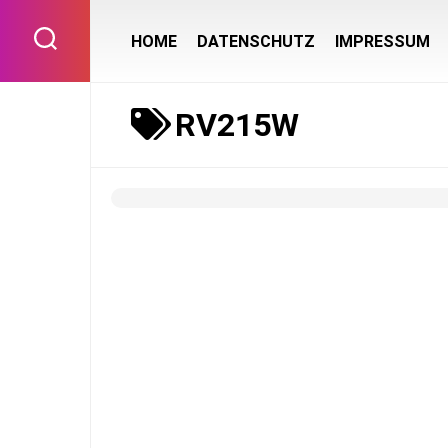
Skip
to
HOME
DATENSCHUTZ
IMPRESSUM
content
RV215W