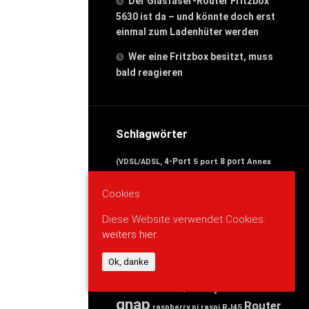
Der Glasfaser-Router Fritzbox
5630 ist da – und könnte doch erst
einmal zum Ladenhüter werden
Wer eine Fritzbox besitzt, muss
bald reagieren
Schlagwörter
4-Port
5 port
8 port
Annex
(VDSL/ADSL,
avm
buffalo
Band
arduino
cisco
Cookies
d-link
Business
DECT-Basis,
devolo
edimax
Desktop
Dual
Diese Website verwendet Cookies:
Ethernet)
weiters hier.
esp8266
Fast
FRITZ
FRITZ!Box
gigabit
für
Linksys
nas
netgear
Ok, danke
Mbit/s
Netzteil
news
powerlan
Port)
Ports,
qnap
Router
RJ45
raspberry pi
raspi