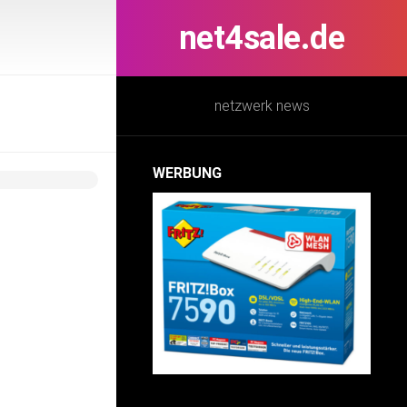
net4sale.de
netzwerk news
WERBUNG