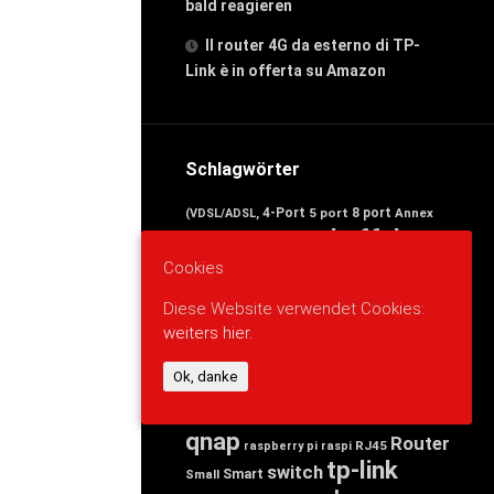
bald reagieren
Il router 4G da esterno di TP-
Link è in offerta su Amazon
Schlagwörter
4-Port
5 port
8 port
Annex
(VDSL/ADSL,
avm
buffalo
Band
arduino
cisco
Cookies
d-link
Business
DECT-Basis,
devolo
edimax
Desktop
Dual
Diese Website verwendet Cookies:
Ethernet)
esp8266
Fast
FRITZ
weiters hier.
FRITZ!Box
gigabit
für
Linksys
nas
netgear
Ok, danke
Mbit/s
Netzteil
news
powerlan
Port)
Ports,
qnap
Router
RJ45
raspberry pi
raspi
tp-link
switch
Smart
Small