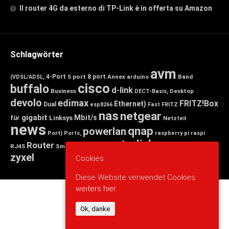
Il router 4G da esterno di TP-Link è in offerta su Amazon
Schlagwörter
avm
4-Port
5 port
8 port
Annex
Band
(VDSL/ADSL,
arduino
cisco
buffalo
d-link
Business
Desktop
DECT-Basis,
devolo
edimax
FRITZ!Box
Ethernet)
Dual
esp8266
Fast
FRITZ
nas
netgear
gigabit
Mbit/s
für
Linksys
Netzteil
news
qnap
powerlan
Port)
Ports,
raspberry pi
raspi
tp-link
Router
switch
wlan
Wireless
Smart
RJ45
Small
zyxel
Cookies
Diese Website verwendet Cookies:
weiters hier.
Ok, danke