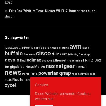
2026
FritzBox 7690 im Test: Dieser Wi-Fi-7-Router rast allen
davon
Schlagwörter
avm
4-Port
5 port
8 port
Annex
Band
(VDSL/ADSL,
arduino
cisco
buffalo
d-link
Business
Desktop
DECT-Basis,
devolo
edimax
FRITZ!Box
Ethernet)
Dual
esp8266
Fast
FRITZ
nas
netgear
gigabit
Mbit/s
für
Linksys
Netzteil
news
qnap
powerlan
Port)
Ports,
raspberry pi
raspi
tp-link
Router
switch
wlan
Wireless
Smart
RJ45
Small
zyxel
Cookies
Diese Website verwendet Cookies:
weiters hier.