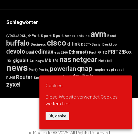
Schlagwörter
avm
4-Port
5 port
8 port
Annex
Band
(VDSL/ADSL,
arduino
cisco
buffalo
d-link
Business
Desktop
DECT-Basis,
devolo
edimax
FRITZ!Box
Ethernet)
Dual
esp8266
Fast
FRITZ
nas
netgear
gigabit
Mbit/s
für
Linksys
Netzteil
news
qnap
powerlan
Port)
Ports,
raspberry pi
raspi
tp-link
Router
switch
wlan
Wireless
Smart
RJ45
Small
zyxel
Cookies
Diese Website verwendet Cookies:
weiters hier.
Ok, danke
net4sale.de © 2026. All Rights Reserved.