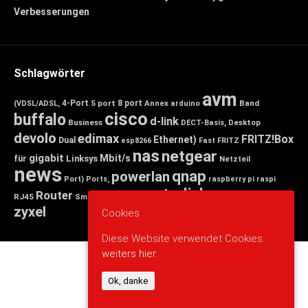
Verbesserungen
Schlagwörter
avm
4-Port
5 port
8 port
Annex
Band
(VDSL/ADSL,
arduino
cisco
buffalo
d-link
Business
Desktop
DECT-Basis,
devolo
edimax
FRITZ!Box
Ethernet)
Dual
esp8266
Fast
FRITZ
nas
netgear
gigabit
Mbit/s
für
Linksys
Netzteil
news
qnap
powerlan
Port)
Ports,
raspberry pi
raspi
tp-link
Router
switch
wlan
Wireless
Smart
RJ45
Small
zyxel
Cookies
Diese Website verwendet Cookies:
weiters hier.
Ok, danke